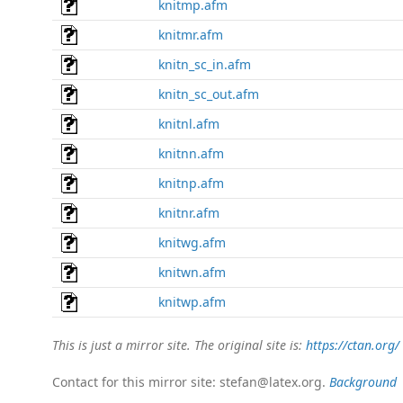
knitmp.afm
knitmr.afm
knitn_sc_in.afm
knitn_sc_out.afm
knitnl.afm
knitnn.afm
knitnp.afm
knitnr.afm
knitwg.afm
knitwn.afm
knitwp.afm
This is just a mirror site. The original site is:
https://ctan.org/
Contact for this mirror site: stefan@latex.org.
Background