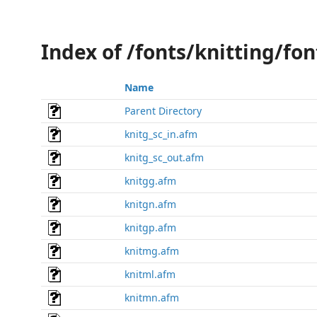
Index of /fonts/knitting/fo
Name
Parent Directory
knitg_sc_in.afm
knitg_sc_out.afm
knitgg.afm
knitgn.afm
knitgp.afm
knitmg.afm
knitml.afm
knitmn.afm